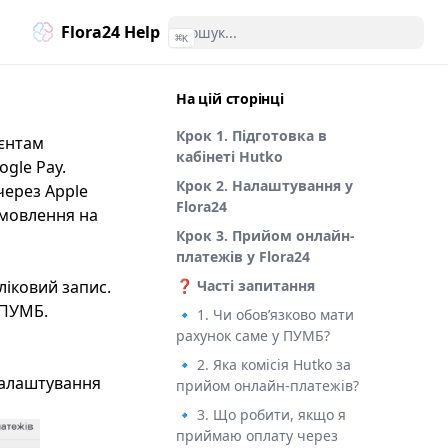
Flora24 Help
⌘
K
На цій сторінці
Крок 1. Підготовка в
ієнтам
кабінеті Hutko
gle Pay.
Крок 2. Налаштування у
через Apple
Flora24
амовлення на
Крок 3. Прийом онлайн-
платежів у Flora24
ліковий запис.
❓ Часті запитання
 ПУМБ.
🔹 1. Чи обов’язково мати
рахунок саме у ПУМБ?
🔹 2. Яка комісія Hutko за
налаштування
прийом онлайн-платежів?
🔹 3. Що робити, якщо я
приймаю оплату через