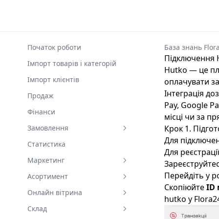
Початок роботи
База знань Flor
Підключення 
Імпорт товарів і категорій
Hutko — це пл
Імпорт клієнтів
оплачувати за
Інтеграція до
Продаж
Pay, Google P
Фінанси
місці чи за п
Замовлення
Крок 1. Підгот
Для підключен
Усі замовлення
Статистика
Для реєстраці
Календар
Маркетинг
Зареєструйтес
Перейдіть у р
Карта
Клієнти
Асортимент
Скопіюйте
ID
Доставка
Події
Категорії
Онлайн вітрина
hutko у Flora2
Знижки
Товари
Категорії
Склад