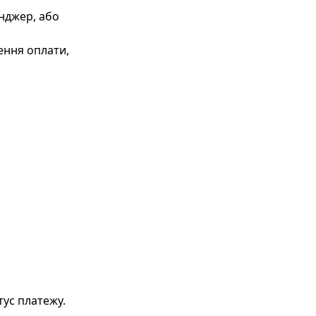
енджер, або
ення оплати,
тус платежу.