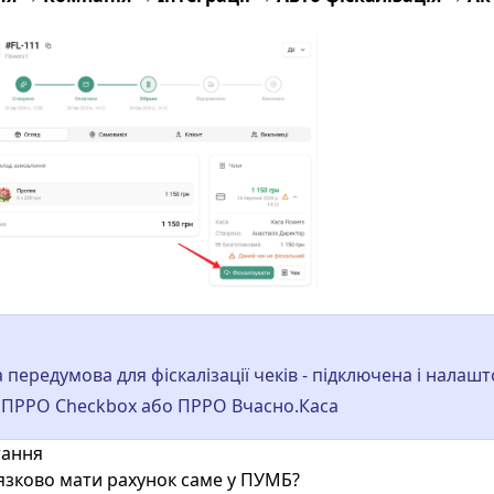
 передумова для фіскалізації чеків - підключена і налаш
з ПРРО
Checkbox
або ПРРО
Вчасно.Каса
тання
’язково мати рахунок саме у ПУМБ?