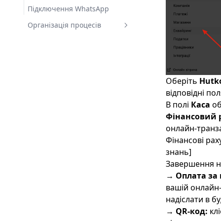
Підключення WhatsApp
Організація процесів
Робота з кількома
магазинами
Один Gmail — кілька акаунтів
у Flora24
Оберіть
Hutk
відповідні пол
В полі
Каса
об
Фінансовий 
онлайн-транза
Фінансові раху
знань]
Завершення н
→ Оплата за
вашій онлайн-
надіслати в б
→ QR-код:
клі