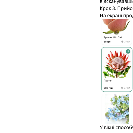
відсканувавши 
Крок 3. Прийо
На екрані про
У вікні спосо