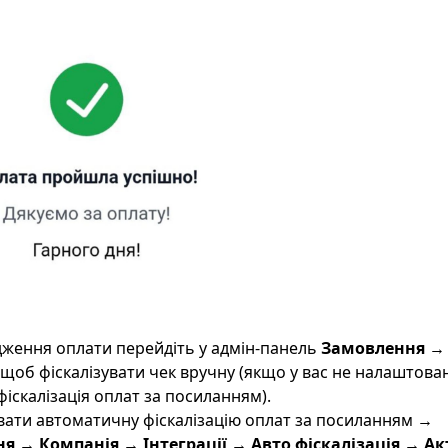
дження оплати перейдіть у адмін-панель
Замовлення → 
щоб фіскалізувати чек вручну (якщо у вас не налаштова
іскалізація оплат за посиланням).
ати автоматичну фіскалізацію оплат за посиланням
→
 → Компанія → Інтеграції → Авто фіскалізація → А