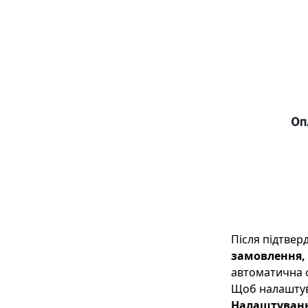
Після підтвер
замовлення,
автоматична ф
Щоб налаштув
Налаштування