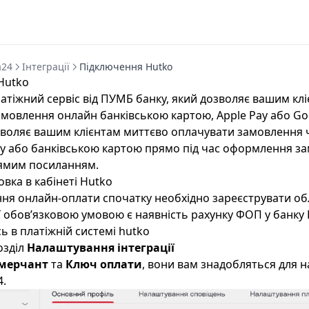
a24
Інтеграції
Підключення Hutko
Hutko
атіжний сервіс від ПУМБ банку, який дозволяє вашим кл
мовлення онлайн банківською картою, Apple Pay або Goo
зволяє вашим клієнтам миттєво оплачувати замовлення 
ay або банківською картою прямо під час оформлення з
рямим посиланням.
овка в кабінеті Hutko
ня онлайн-оплати спочатку необхідно зареєструвати об
ї обов’язковою умовою є наявність рахунку ФОП у банку
ь в платіжній системі
hutko
озділ
Налаштування інтеграції
 мерчант
та
Ключ оплати
, вони вам знадобляться для 
4.