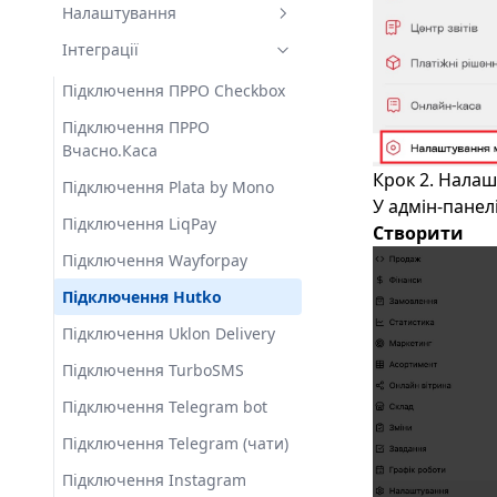
Бонусні групи
Букети
Теги
Постачальники
Налаштування
Програма лояльності
Рецепти
Налаштування
Постачання
Компанія
Інтеграції
Розсилки
Як працювати з онлайн
Платежі
Підключення ПРРО Checkbox
вітриною
Мітки
Магазини
Підключення ПРРО
Вчасно.Каса
Чати
Еквайринг
Крок 2. Налаш
Підключення Plata by Mono
Податки
У адмін-панелі
Підключення LiqPay
Створити
Працівники
Підключення Wayforpay
Підключення Hutko
Підключення Uklon Delivery
Підключення TurboSMS
Підключення Telegram bot
Підключення Telegram (чати)
Підключення Instagram