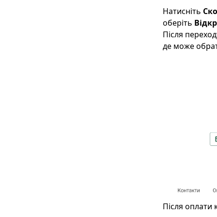
Натисніть
Ско
оберіть
Відк
Після переход
де може обрати
Після оплати 