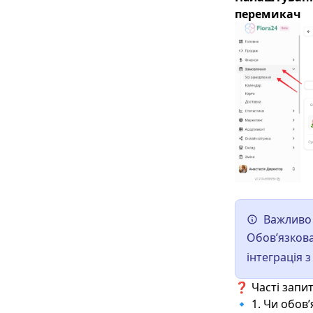
перемикач
Важливо
Обовʼязкова
інтеграція 
❓ Часті запи
🔹 1. Чи обов