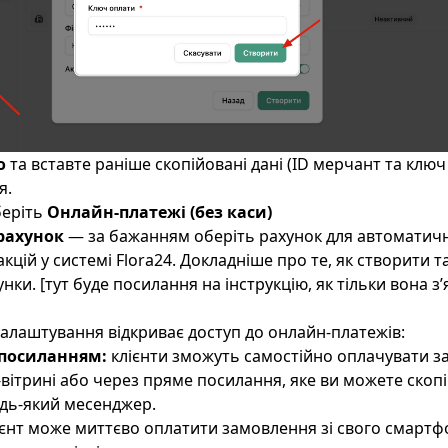
o
та вставте раніше скопійовані дані (ID мерчант та ключ
я.
еріть
Онлайн-платежі (без каси)
рахунок
— за бажанням оберіть рахунок для автоматичн
кцій у системі Flora24. Докладніше про те, як створити 
нки. [тут буде посилання на інструкцію, як тільки вона зʼ
алаштування відкриває доступ до онлайн-платежів:
 посиланням:
клієнти зможуть самостійно оплачувати з
вітрині або через пряме посилання, яке ви можете скоп
удь-який месенджер.
єнт може миттєво оплатити замовлення зі свого смартф