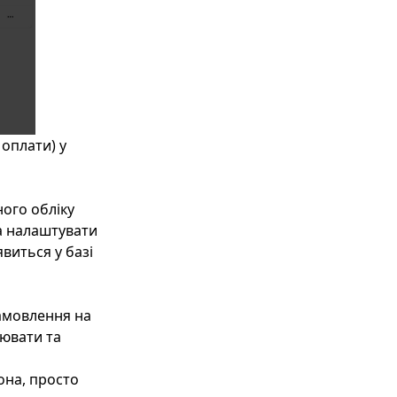
 оплати) у
ого обліку
та налаштувати
явиться у базі
амовлення на
іювати та
она, просто